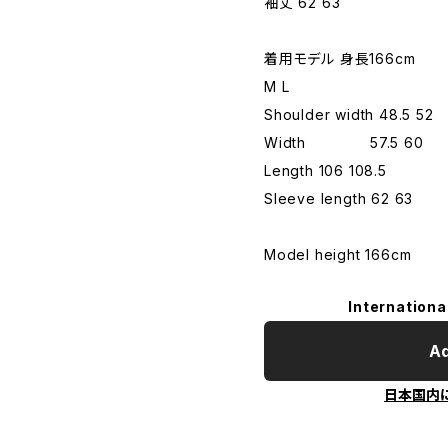
袖丈 62 63
着用モデル 身長166cm
M L
Shoulder width 48.5 52
Width 57.5 60
Length 106 108.5
Sleeve length 62 63
Model height 166cm
Internationa
Ad
日本国内