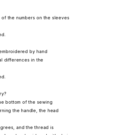
 of the numbers on the sleeves
nd.
 embroidered by hand
l differences in the
nd.
ry?
the bottom of the sewing
rning the handle, the head
grees, and the thread is