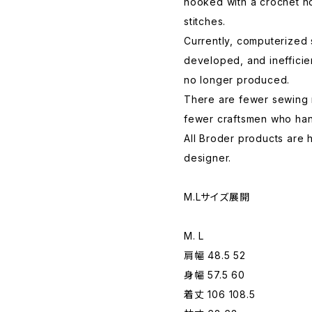
hooked with a crochet h
stitches.
Currently, computerized
developed, and ineffici
no longer produced.
There are fewer sewing 
fewer craftsmen who han
All Broder products are
designer.
M.Lサイズ展開
M. L
肩幅 48.5 52
身幅 57.5 60
着丈 106 108.5